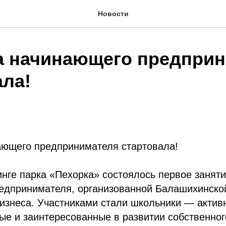
Новости
а начинающего предпри
ала!
ающего предпринимателя стартовала!
инге парка «Пехорка» состоялось первое занят
едпринимателя, организованной Балашихинско
бизнеса. Участниками стали школьники — актив
е и заинтересованные в развитии собственног