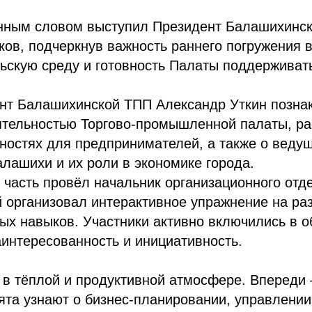
енным словом выступил Президент Балашихинс
ов, подчеркнув важность раннего погружения 
ьскую среду и готовность Палаты поддержива
ент Балашихинской ТПП Александр Уткин позна
ятельностью Торгово-промышленной палаты, ра
ностях для предпринимателей, а также о веду
лашихи и их роли в экономике города.
 часть провёл начальник организационного отд
 организовал интерактивное упражнение на ра
х навыков. Участники активно включились в о
интересованность и инициативность.
 в тёплой и продуктивной атмосфере. Впереди
бята узнают о бизнес-планировании, управлении