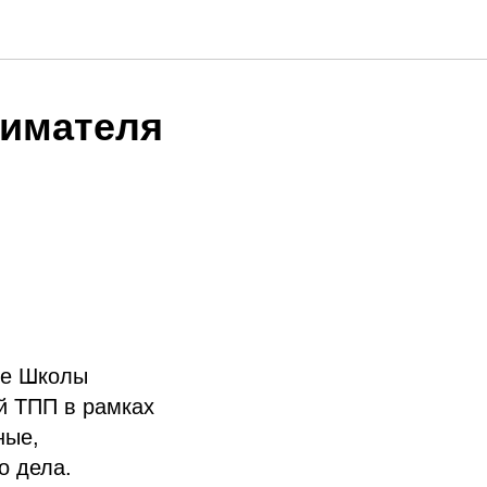
нимателя
ие Школы
й ТПП в рамках
ные,
о дела.