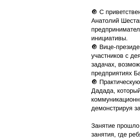
🔘 С приветств
Анатолий Шестак
предпринимател
инициативы.
🔘 Вице-презид
участников с де
задачах, возмож
предприятиях Ба
🔘 Практическую
Дадада, который
коммуникационны
демонстрируя за
Занятие прошло
занятия, где ре