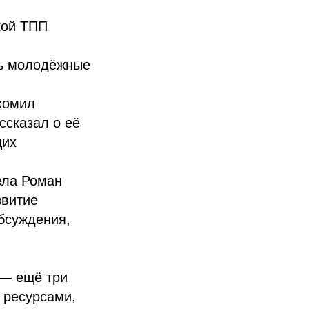
кой ТПП
в
ть молодёжные
комил
ссказал о её
щих
ела Роман
звитие
бсуждения,
 — ещё три
 ресурсами,