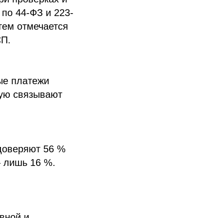
 по 44-ФЗ и 223-
тем отмечается
СП.
ые платежи
мую связывают
доверяют 56 %
 лишь 16 %.
вной и