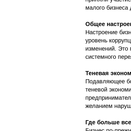
малого бизнеса 
Общее настрое
Настроение бизн
уровень коррупц
изменений. Это 
системного пер
Теневая эконо
Подавляющее бол
теневой экономи
предприниматели
желанием наруша
Где больше все
Бизнес по-прежн