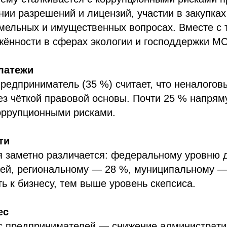
нии разрешений и лицензий, участии в закупках
емельных и имущественных вопросах. Вместе с 
жённости в сферах экологии и господдержки М
латежи
редприниматель (35 %) считает, что неналогов
ез чёткой правовой основы. Почти 25 % напря
коррупционными рисками.
ти
я заметно различается: федеральному уровню 
ей, региональному — 28 %, муниципальному —
ь к бизнесу, тем выше уровень скепсиса.
ес
с предпринимателей — снижение администрати