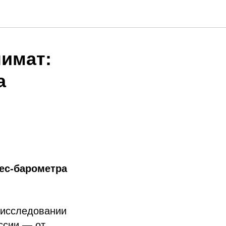
лимат:
а
нес-барометра
 исследовании
ссии — от