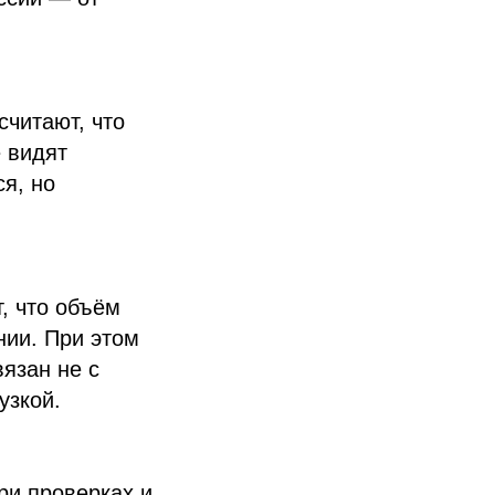
считают, что
е видят
я, но
, что объём
нии. При этом
язан не с
узкой.
ри проверках и