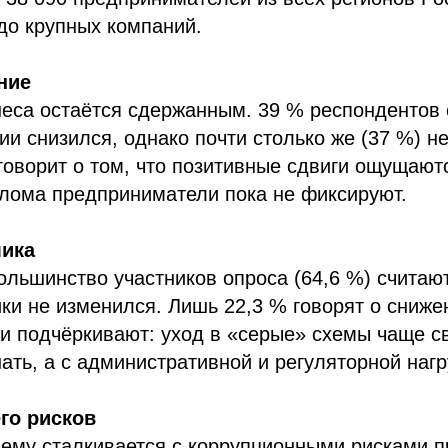
до крупных компаний.
ние
еса остаётся сдержанным. 39 % респондентов 
ии снизился, однако почти столько же (37 %) н
говорит о том, что позитивные сдвиги ощущаютс
елома предприниматели пока не фиксируют.
мика
ьшинство участников опроса (64,6 %) считают
ки не изменился. Лишь 22,3 % говорят о сниже
 подчёркивают: уход в «серые» схемы чаще св
ть, а с административной и регуляторной нагр
го рисков
ему сталкивается с коррупционными рисками п